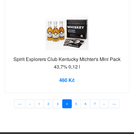
Spirit Explorers Club Kentucky Michter's Mini Pack
43,7% 0,12 l
460 Kč
««
«
1
2
3
4
5
6
7
»
»»