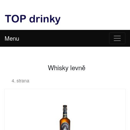
Menu
Whisky levně
4. strana