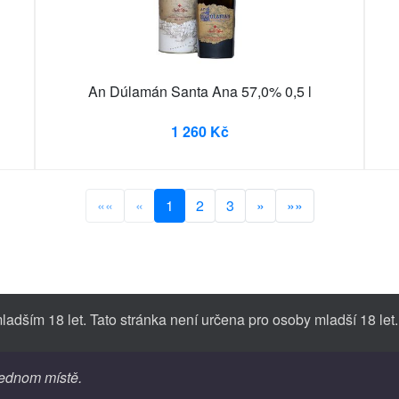
An Dúlamán Santa Ana 57,0% 0,5 l
1 260 Kč
««
«
1
2
3
»
»»
dším 18 let. Tato stránka není určena pro osoby mladší 18 let.
jednom místě.