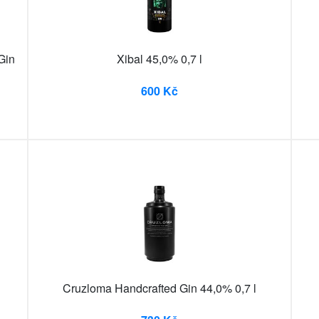
Gin
Xibal 45,0% 0,7 l
600 Kč
Cruzloma Handcrafted Gin 44,0% 0,7 l