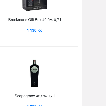
Brockmans Gift Box 40,0% 0,7 l
1 130 Kč
Scapegrace 42,2% 0,7 l