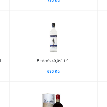
730 Kč
l
Broker's 40,0% 1,0 l
630 Kč