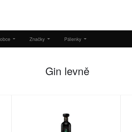
robce
Značky
Pálenky
Gin levně