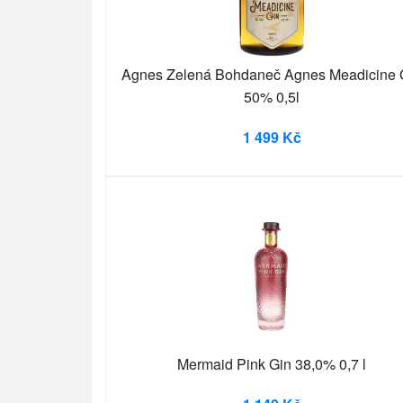
Agnes Zelená Bohdaneč Agnes Meadicine 
50% 0,5l
1 499 Kč
Mermaid Pink Gin 38,0% 0,7 l