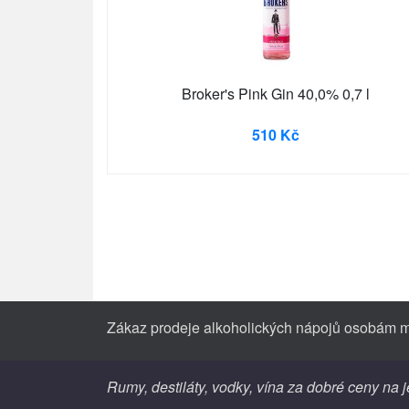
Broker's Pink Gin 40,0% 0,7 l
510 Kč
Zákaz prodeje alkoholických nápojů osobám mla
Rumy, destiláty, vodky, vína za dobré ceny na 