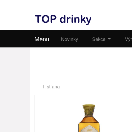
Menu
Novinky
Sekce
Vý
1. strana