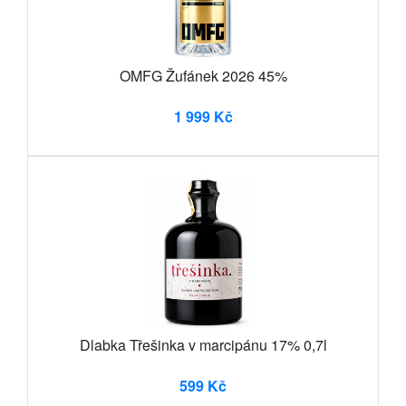
OMFG Žufánek 2026 45%
1 999 Kč
Dlabka Třešinka v marcipánu 17% 0,7l
599 Kč