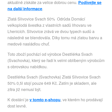
aktuálně získáte za velice dobrou cenu.
Podívejte se
na další informace
.
Zlatá Slivovice Svach 50% Odrůda Domácí
velkoplodá švestka z vlastních sadů lihovaru ve
Lhenicích. Slivovice zrává ve dvou typech sudů a
následně se blendovála. Díky tomu má zlatou barvu a
medově nasládlou chuť.
Toto zboží pochází od výrobce Destilérka Svach
(Svachovka), který se řadí k velmi oblíbeným výrobcům
s obrovskou nabídkou.
Destilérka Svach (Svachovka) Zlatá Slivovice Svach
50% 0,5l stojí pouze 649 Kč. Zatím je skladem, ale
zítra již nemusí být.
K dostání je
v tomto e-shopu
, ve kterém ho prodávají
dost levně.