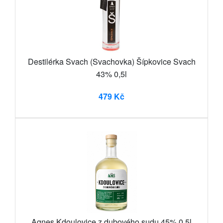
Destilérka Svach (Svachovka) Šípkovice Svach
43% 0,5l
479 Kč
Agnes Kdoulovice z dubového sudu 45% 0,5l