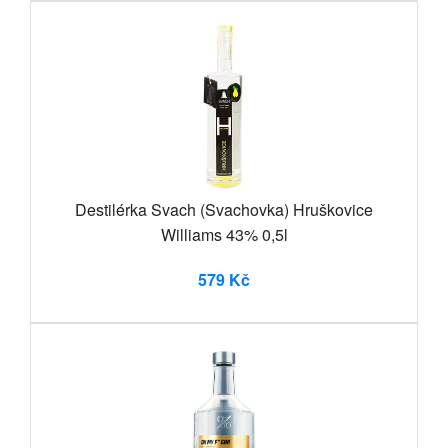
Destilérka Svach (Svachovka) Hruškovice
Williams 43% 0,5l
579 Kč