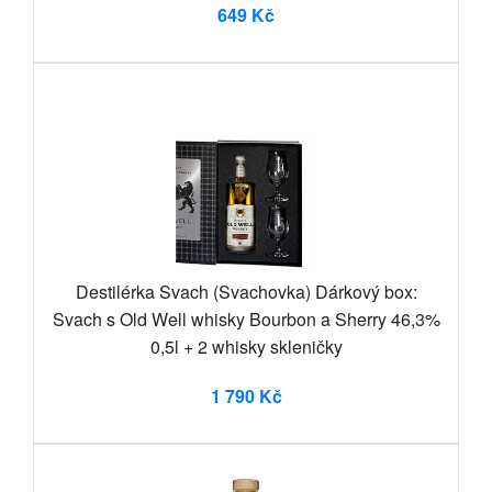
649 Kč
Destilérka Svach (Svachovka) Dárkový box:
Svach s Old Well whisky Bourbon a Sherry 46,3%
0,5l + 2 whisky skleničky
1 790 Kč