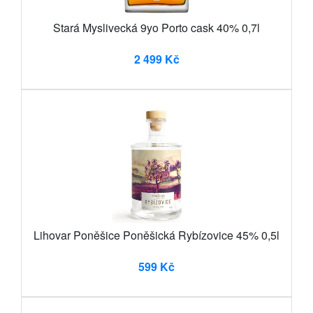
Stará Myslivecká 9yo Porto cask 40% 0,7l
2 499 Kč
Lihovar Poněšice Poněšická Rybízovice 45% 0,5l
599 Kč