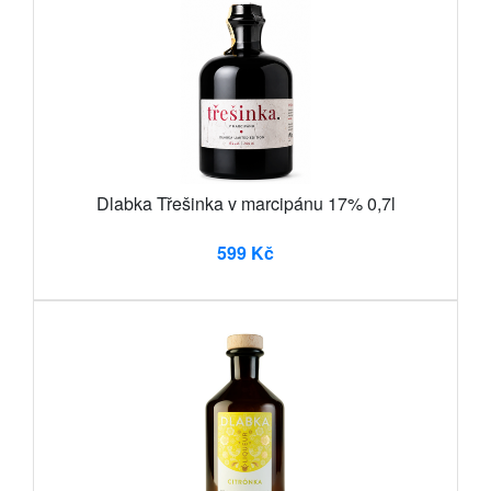
Dlabka Třešinka v marcipánu 17% 0,7l
599 Kč