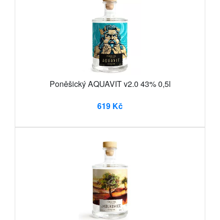
Poněšický AQUAVIT v2.0 43% 0,5l
619 Kč