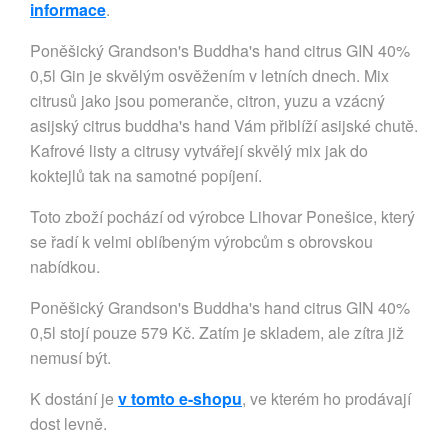
informace
.
Poněšický Grandson's Buddha's hand citrus GIN 40%
0,5l Gin je skvělým osvěžením v letních dnech. Mix
citrusů jako jsou pomeranče, citron, yuzu a vzácný
asijský citrus buddha's hand Vám přiblíží asijské chutě.
Kafrové listy a citrusy vytvářejí skvělý mix jak do
koktejlů tak na samotné popíjení.
Toto zboží pochází od výrobce Lihovar Ponešice, který
se řadí k velmi oblíbeným výrobcům s obrovskou
nabídkou.
Poněšický Grandson's Buddha's hand citrus GIN 40%
0,5l stojí pouze 579 Kč. Zatím je skladem, ale zítra již
nemusí být.
K dostání je
v tomto e-shopu
, ve kterém ho prodávají
dost levně.