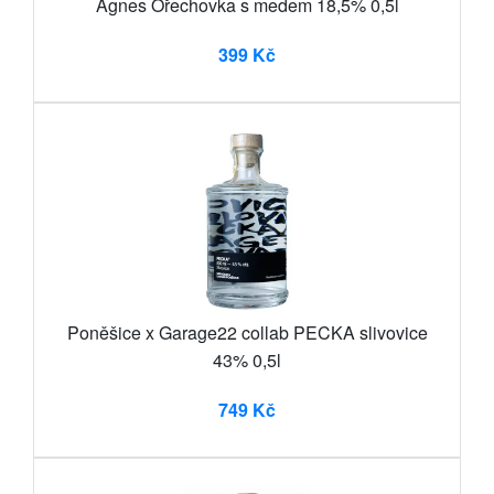
Agnes Ořechovka s medem 18,5% 0,5l
399 Kč
Poněšice x Garage22 collab PECKA slivovice
43% 0,5l
749 Kč