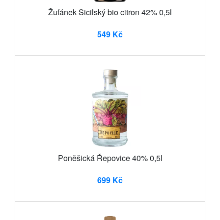
Žufánek Sicilský bio citron 42% 0,5l
549 Kč
Poněšická Řepovice 40% 0,5l
699 Kč