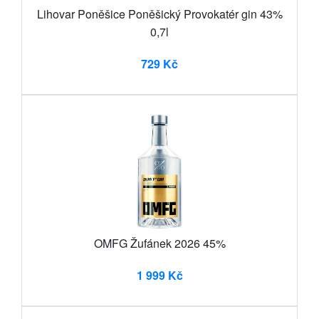
Lihovar Poněšice Poněšický Provokatér gin 43%
0,7l
729 Kč
OMFG Žufánek 2026 45%
1 999 Kč