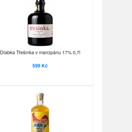
Dlabka Třešinka v marcipánu 17% 0,7l
599 Kč