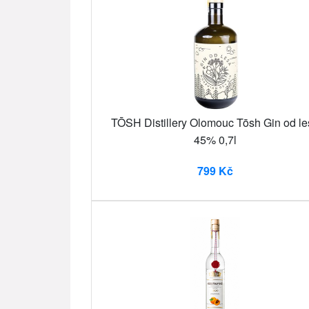
TŌSH Distillery Olomouc Tōsh Gin od le
45% 0,7l
799 Kč