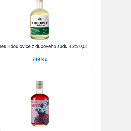
es Kdoulovice z dubového sudu 45% 0,5l
749 Kč