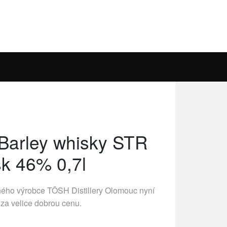
Barley whisky STR
k 46% 0,7l
ného výrobce
TŌSH Distillery Olomouc
nyní
 za velice dobrou cenu.