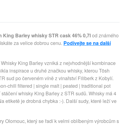
h King Barley whisky STR cask 46% 0,7l
od známého
ískáte za velice dobrou cenu.
Podívejte se na další
 Whisky King Barley vzniká z nejvhodnější kombinace
znikla inspirace u druhé značkou whisky, kterou Tōsh
TR sud po červeném víně z vinařství Filiberk z Kobylí.
n-chill filtered | single malt | peated | traditional pot
ní stáčení whisky King Barley z STR sudů. Whisky má 4
a etiketě je drobná chybka :-). Další sudy, které leží ve
ry Olomouc, který se řadí k velmi oblíbeným výrobcům s