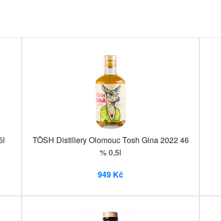
5l
TŌSH Distillery Olomouc Tosh Gina 2022 46
% 0,5l
949 Kč