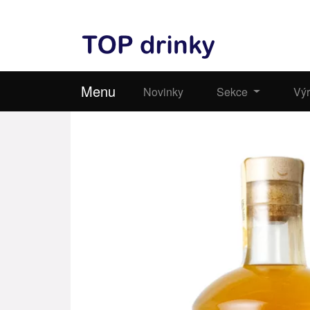
Menu
Novinky
Sekce
Vý