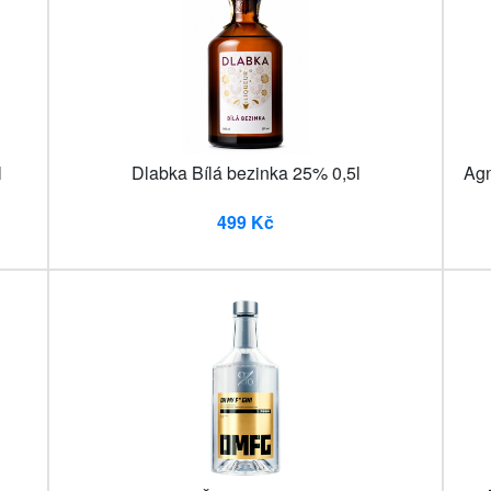
l
Dlabka Bílá bezinka 25% 0,5l
Agn
499 Kč