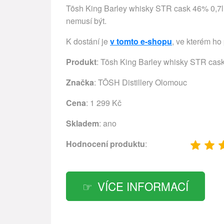
Tōsh King Barley whisky STR cask 46% 0,7l st
nemusí být.
K dostání je
v tomto e-shopu
, ve kterém ho
Produkt
: Tōsh King Barley whisky STR cas
Značka
:
TŌSH Distillery Olomouc
Cena
: 1 299 Kč
Skladem
: ano
Hodnocení produktu
:
VÍCE INFORMACÍ