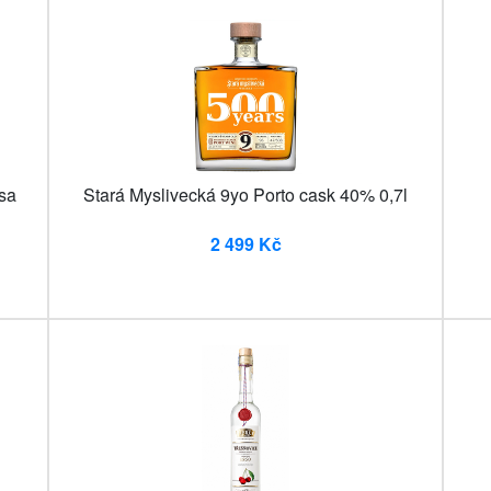
sa
Stará Myslivecká 9yo Porto cask 40% 0,7l
2 499 Kč