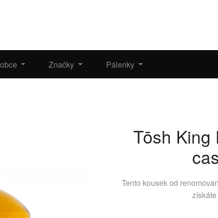
robce
Značky
Pálenky
Tōsh King 
cas
Tento kousek od renomova
získáte