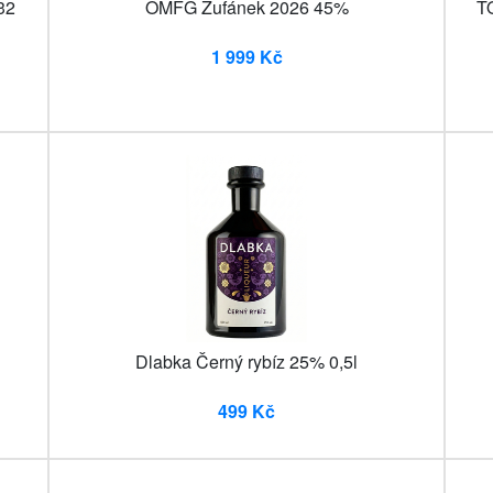
32
OMFG Žufánek 2026 45%
TŌ
1 999 Kč
Dlabka Černý rybíz 25% 0,5l
499 Kč