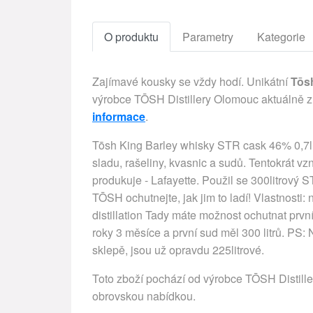
O produktu
Parametry
Kategorie
Zajímavé kousky se vždy hodí. Unikátní
Tōs
výrobce TŌSH Distillery Olomouc aktuálně z
informace
.
Tōsh King Barley whisky STR cask 46% 0,7l
sladu, rašeliny, kvasnic a sudů. Tentokrát v
produkuje - Lafayette. Použil se 300litrový S
TŌSH ochutnejte, jak jim to ladí! Vlastnosti: no
distillation Tady máte možnost ochutnat prv
roky 3 měsíce a první sud měl 300 litrů. PS: N
sklepě, jsou už opravdu 225litrové.
Toto zboží pochází od výrobce TŌSH Distille
obrovskou nabídkou.